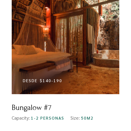
DESDE
$140-190
Bungalow #7
Capacity:
Size:
1-2 PERSONAS
50M2