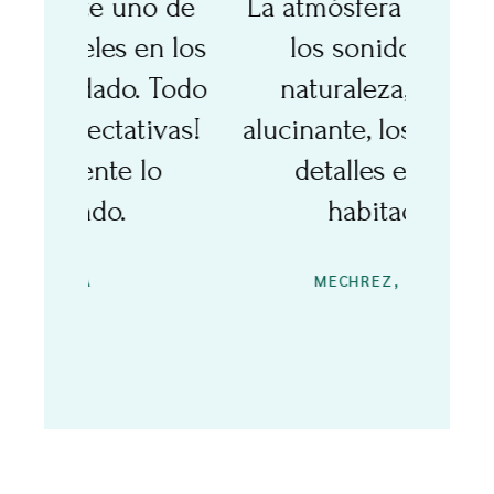
o de
La atmósfera romántica,
Este
en los
los sonidos de la
asom
 Todo
naturaleza, la cena
en
ivas!
alucinante, los pequeños
atm
lo
detalles en cada
cuar
habitación
de 
T
MECHREZ, ISRAEL