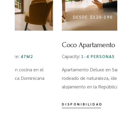
DESDE
$120-190
Coco Apartamento Deluxe
C
Capacity:
Size:
Ca
1-4 PERSONAS
47M2
Apartamento Deluxe en Samaná moderno y
Ha
rodeado de naturaleza, ideal para quienes buscan
pl
alojamiento en la República Dominicana. Loft de
co
DISPONIBILIDAD
DI