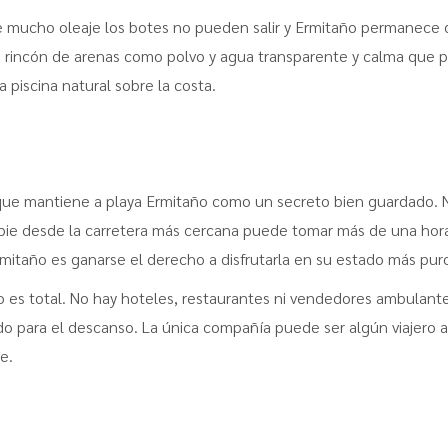
e mucho oleaje los botes no pueden salir y Ermitaño permanece 
rincón de arenas como polvo y agua transparente y calma que pa
 piscina natural sobre la costa.
que mantiene a playa Ermitaño como un secreto bien guardado. N
pie desde la carretera más cercana puede tomar más de una hora 
Ermitaño es ganarse el derecho a disfrutarla en su estado más pur
to es total. No hay hoteles, restaurantes ni vendedores ambulante
ado para el descanso. La única compañía puede ser algún viajero 
e.