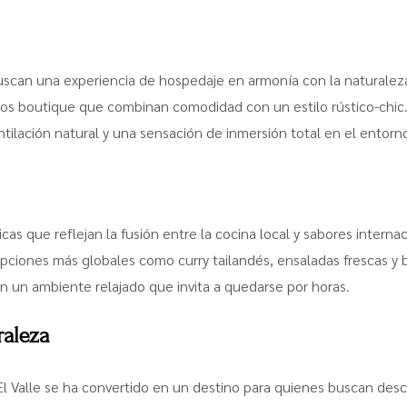
uscan una experiencia de hospedaje en armonía con la naturalez
os boutique que combinan comodidad con un estilo rústico-chic.
tilación natural y una sensación de inmersión total en el entorn
as que reflejan la fusión entre la cocina local y sabores intern
 opciones más globales como curry tailandés, ensaladas frescas y
on un ambiente relajado que invita a quedarse por horas.
raleza
, El Valle se ha convertido en un destino para quienes buscan des