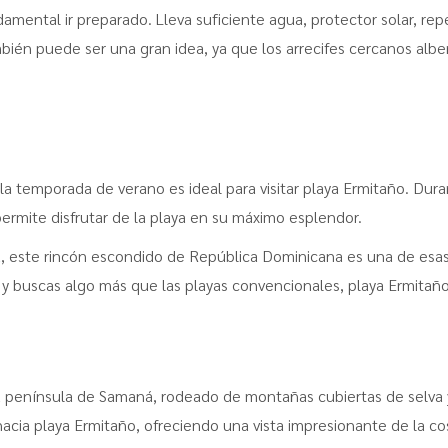
ndamental ir preparado. Lleva suficiente agua, protector solar, re
mbién puede ser una gran idea, ya que los arrecifes cercanos albe
 la temporada de verano es ideal para visitar playa Ermitaño. Dur
 permite disfrutar de la playa en su máximo esplendor.
ra, este rincón escondido de República Dominicana es una de esa
y buscas algo más que las playas convencionales, playa Ermitaño 
a península de Samaná, rodeado de montañas cubiertas de selva 
hacia playa Ermitaño, ofreciendo una vista impresionante de la co