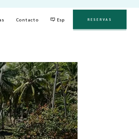
English
as
Contacto
Esp
RESERVAS
English