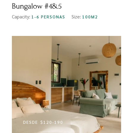
Bungalow #4&5
Capacity:
Size:
1-6 PERSONAS
100M2
DESDE
$120-190