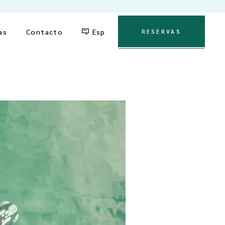
English
as
Contacto
Esp
RESERVAS
English