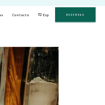
English
as
Contacto
Esp
RESERVAS
English