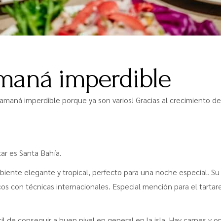
maná imperdible
amaná imperdible porque ya son varios! Gracias al crecimiento 
tar es Santa Bahía.
iente elegante y tropical, perfecto para una noche especial. S
os con técnicas internacionales. Especial mención para el tartare
l de conseguir a buen nivel en general en la isla. Hay carnes y o