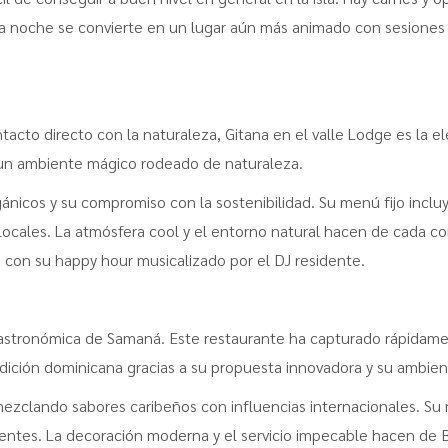
 la noche se convierte en un lugar aún más animado con sesiones 
tacto directo con la naturaleza, Gitana en el valle Lodge es la e
e un ambiente mágico rodeado de naturaleza.
gánicos y su compromiso con la sostenibilidad. Su menú fijo inclu
ocales. La atmósfera cool y el entorno natural hacen de cada co
a con su happy hour musicalizado por el DJ residente.
astronómica de Samaná. Este restaurante ha capturado rápidament
adición dominicana gracias a su propuesta innovadora y su ambien
mezclando sabores caribeños con influencias internacionales. Su
dentes. La decoración moderna y el servicio impecable hacen de 